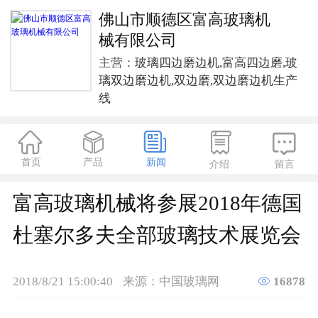
佛山市顺德区富高玻璃机
械有限公司
主营：
玻璃四边磨边机,富高四边磨,玻
璃双边磨边机,双边磨,双边磨边机生产
线





首页
产品
新闻
介绍
留言
富高玻璃机械将参展2018年德国
杜塞尔多夫全部玻璃技术展览会

2018/8/21 15:00:40
来源：中国玻璃网
16878