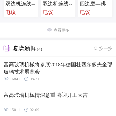
双边机连线--
双边机连线--
四边磨---佛
电议
电议
电议
佛山富高
富高玻璃机
山富高玻璃
械
机械

查看更多

玻璃新闻
换一换

(4)
富高玻璃机械将参展2018年德国杜塞尔多夫全部
玻璃技术展览会


16841
08-21
富高玻璃机械情深意重 喜迎开工大吉


15011
02-09