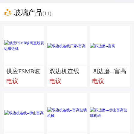

玻璃产品
(11)
供应FSMB玻
双边机连线
四边磨--富高
电议
电议
电议
璃直线双边
厂家-富高
磨边机